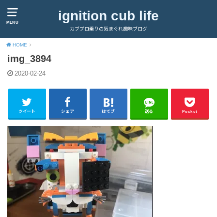
ignition cub life
MENU
カブプロ乗りの気まぐれ趣味ブログ
HOME
img_3894
2020-02-24
ツイート
シェア
はてブ
送る
Pocket