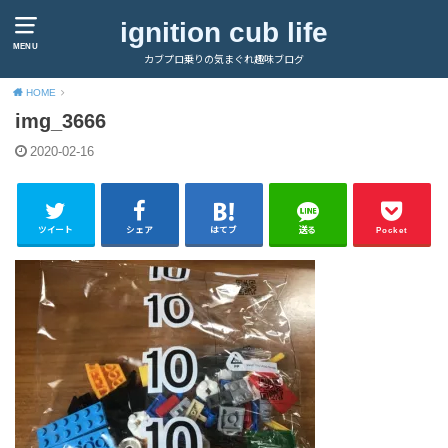
ignition cub life
MENU
カブプロ乗りの気まぐれ趣味ブログ
HOME
img_3666
2020-02-16
ツイート
シェア
はてブ
送る
Pocket