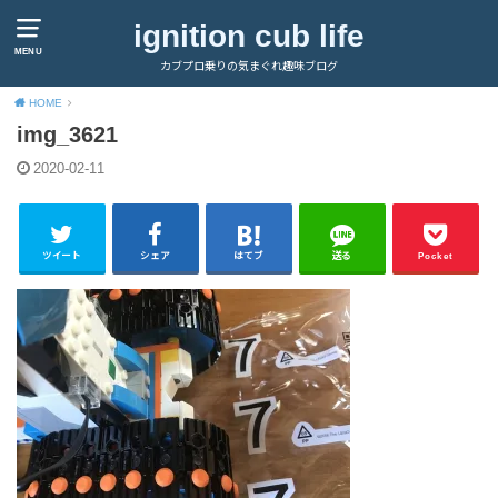
ignition cub life
MENU
カブプロ乗りの気まぐれ趣味ブログ
HOME
img_3621
2020-02-11
ツイート
シェア
はてブ
送る
Pocket