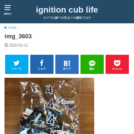
ignition cub life
MENU
カブプロ乗りの気まぐれ趣味ブログ
HOME
img_3603
2020-02-11
ツイート
シェア
はてブ
送る
Pocket