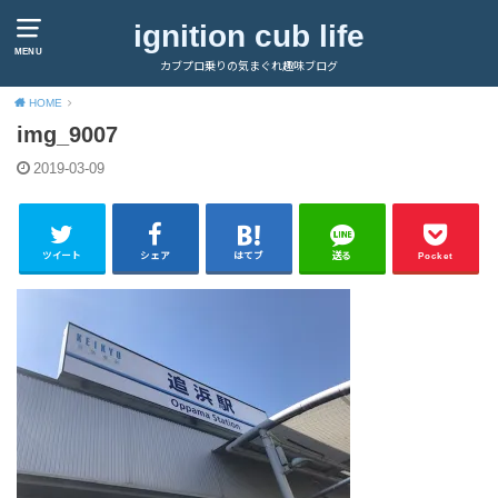
ignition cub life
MENU
カブプロ乗りの気まぐれ趣味ブログ
HOME
img_9007
2019-03-09
ツイート
シェア
はてブ
送る
Pocket