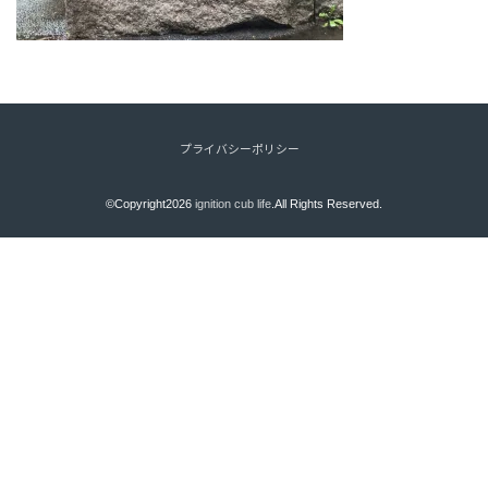
プライバシーポリシー
©Copyright2026
ignition cub life
.All Rights Reserved.