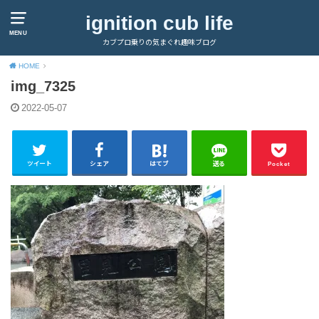
ignition cub life
MENU
カブプロ乗りの気まぐれ趣味ブログ
HOME
img_7325
2022-05-07
ツイート
シェア
はてブ
送る
Pocket