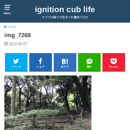
ignition cub life
MENU
カブプロ乗りの気まぐれ趣味ブログ
HOME
img_7268
2022-05-07
ツイート
シェア
はてブ
送る
Pocket