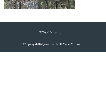
プライバシーポリシー
©Copyright2026
ignition cub life
.All Rights Reserved.