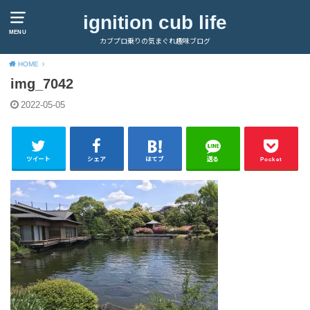
ignition cub life
MENU
カブプロ乗りの気まぐれ趣味ブログ
HOME
img_7042
2022-05-05
ツイート
シェア
はてブ
送る
Pocket