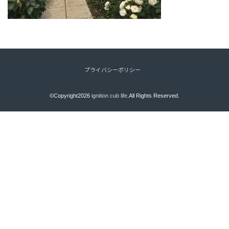
プライバシーポリシー
©Copyright2026
ignition cub life
.All Rights Reserved.