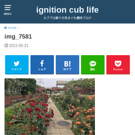
ignition cub life
MENU
カブプロ乗りの気まぐれ趣味ブログ
HOME
img_7581
2022-05-21
ツイート
シェア
はてブ
送る
Pocket