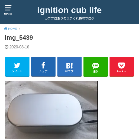
ignition cub life
MENU
カブプロ乗りの気まぐれ趣味ブログ
HOME
img_5439
2020-08-16
ツイート
シェア
はてブ
送る
Pocket