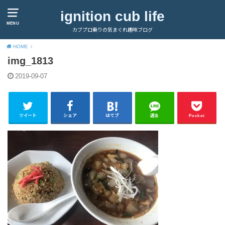
ignition cub life
MENU
カブプロ乗りの気まぐれ趣味ブログ
HOME
img_1813
2019-09-07
ツイート
シェア
はてブ
送る
Pocket