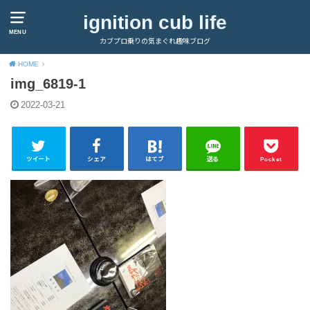
ignition cub life
MENU
カブプロ乗りの気まぐれ趣味ブログ
HOME
img_6819-1
2022-03-21
ツイート
シェア
はてブ
送る
Pocket