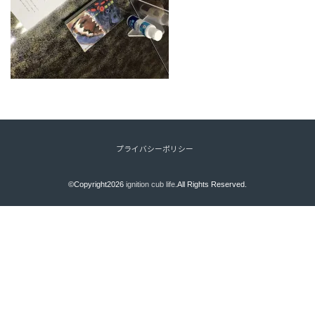
プライバシーポリシー
©Copyright2026
ignition cub life
.All Rights Reserved.