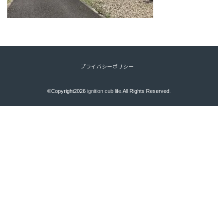
プライバシーポリシー
©Copyright2026
ignition cub life
.All Rights Reserved.