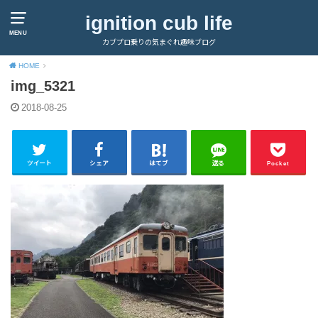
ignition cub life
MENU
カブプロ乗りの気まぐれ趣味ブログ
HOME
img_5321
2018-08-25
ツイート
シェア
はてブ
送る
Pocket