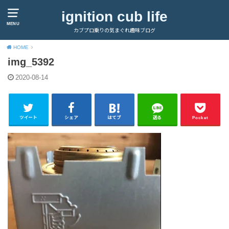
ignition cub life
MENU
カブプロ乗りの気まぐれ趣味ブログ
HOME
img_5392
2020-08-14
ツイート
シェア
はてブ
送る
Pocket