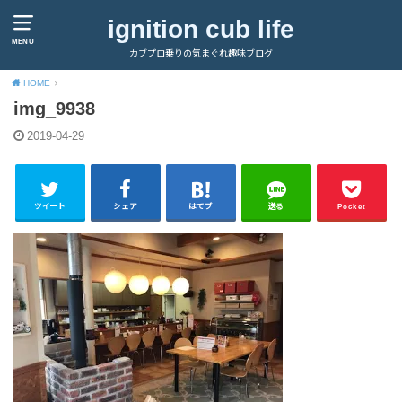
ignition cub life
MENU
カブプロ乗りの気まぐれ趣味ブログ
HOME
img_9938
2019-04-29
ツイート
シェア
はてブ
送る
Pocket