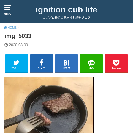
ignition cub life
MENU
カブプロ乗りの気まぐれ趣味ブログ
HOME
img_5033
2020-08-09
ツイート
シェア
はてブ
送る
Pocket